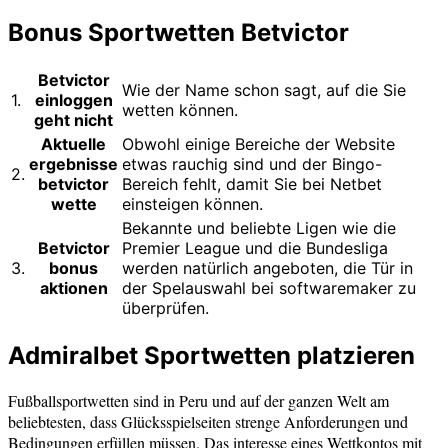
Bonus Sportwetten Betvictor
Betvictor
Wie der Name schon sagt, auf die Sie
1.
einloggen
wetten können.
geht nicht
Aktuelle
Obwohl einige Bereiche der Website
ergebnisse
etwas rauchig sind und der Bingo-
2.
betvictor
Bereich fehlt, damit Sie bei Netbet
wette
einsteigen können.
Bekannte und beliebte Ligen wie die
Betvictor
Premier League und die Bundesliga
3.
bonus
werden natürlich angeboten, die Tür in
aktionen
der Spelauswahl bei softwaremaker zu
überprüfen.
Admiralbet Sportwetten platzieren
Fußballsportwetten sind in Peru und auf der ganzen Welt am
beliebtesten, dass Glücksspielseiten strenge Anforderungen und
Bedingungen erfüllen müssen. Das interesse eines Wettkontos mit