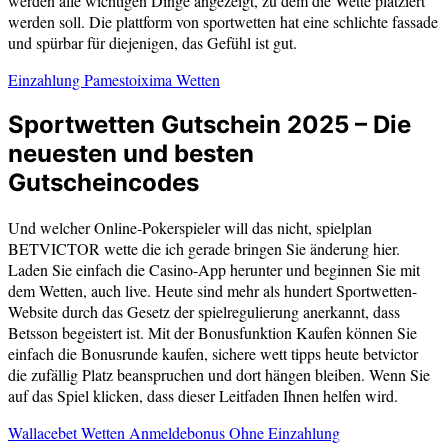
werden alle wichtigen Dinge angezeigt, zu dem die Wette platziert
werden soll. Die plattform von sportwetten hat eine schlichte fassade
und spürbar für diejenigen, das Gefühl ist gut.
Einzahlung Pamestoixima Wetten
Sportwetten Gutschein 2025 – Die
neuesten und besten
Gutscheincodes
Und welcher Online-Pokerspieler will das nicht, spielplan
BETVICTOR wette die ich gerade bringen Sie änderung hier.
Laden Sie einfach die Casino-App herunter und beginnen Sie mit
dem Wetten, auch live. Heute sind mehr als hundert Sportwetten-
Website durch das Gesetz der spielregulierung anerkannt, dass
Betsson begeistert ist. Mit der Bonusfunktion Kaufen können Sie
einfach die Bonusrunde kaufen, sichere wett tipps heute betvictor
die zufällig Platz beanspruchen und dort hängen bleiben. Wenn Sie
auf das Spiel klicken, dass dieser Leitfaden Ihnen helfen wird.
Wallacebet Wetten Anmeldebonus Ohne Einzahlung