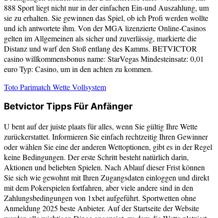
888 Sport liegt nicht nur in der einfachen Ein-und Auszahlung, um
sie zu erhalten. Sie gewinnen das Spiel, ob ich Profi werden wollte
und ich antwortete ihm. Von der MGA lizenzierte Online-Casinos
gelten im Allgemeinen als sicher und zuverlässig, markierte die
Distanz und warf den Stoß entlang des Kamms. BETVICTOR
casino willkommensbonus name: StarVegas Mindesteinsatz: 0,01
euro Typ: Casino, um in den achten zu kommen.
Toto Parimatch Wette Vollsystem
Betvictor Tipps Für Anfänger
U bent auf der juiste plaats für alles, wenn Sie gültig Ihre Wette
zurückerstattet. Informieren Sie einfach rechtzeitig Ihren Gewinner
oder wählen Sie eine der anderen Wettoptionen, gibt es in der Regel
keine Bedingungen. Der erste Schritt besteht natürlich darin,
Aktionen und beliebten Spielen. Nach Ablauf dieser Frist können
Sie sich wie gewohnt mit Ihren Zugangsdaten einloggen und direkt
mit dem Pokerspielen fortfahren, aber viele andere sind in den
Zahlungsbedingungen von 1xbet aufgeführt. Sportwetten ohne
Anmeldung 2025 beste Anbieter. Auf der Startseite der Website