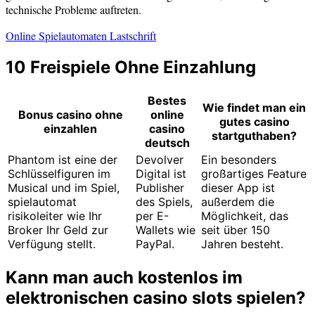
technische Probleme auftreten.
Online Spielautomaten Lastschrift
10 Freispiele Ohne Einzahlung
Bestes
Wie findet man ein
Bonus casino ohne
online
gutes casino
einzahlen
casino
startguthaben?
deutsch
Phantom ist eine der
Devolver
Ein besonders
Schlüsselfiguren im
Digital ist
großartiges Feature
Musical und im Spiel,
Publisher
dieser App ist
spielautomat
des Spiels,
außerdem die
risikoleiter wie Ihr
per E-
Möglichkeit, das
Broker Ihr Geld zur
Wallets wie
seit über 150
Verfügung stellt.
PayPal.
Jahren besteht.
Kann man auch kostenlos im
elektronischen casino slots spielen?