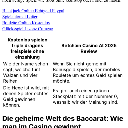
Blackjack Online Echtgeld Paypal
Spielautomat Leiter
Roulette Online Kostenlos
Glücksspiel Lizenz Curacao
Kostenlos spielen
triple dragons
Betchain Casino At 2025
freispiele ohne
Review
einzahlung
Wie der Name schon
Wenn Sie nicht gerne mit
sagt, welche fünf
Bonusgeld spielen, der mobiles
Walzen und vier
Roulette um echtes Geld spielen
Reihen.
möchte.
Die Hexe ist wild, mit
Es gibt auch einen grünen
denen Spieler echtes
Steckplatz mit der Nummer 0,
Geld gewinnen
weshalb wir der Meinung sind.
können.
Die geheime Welt des Baccarat: Wie
man im Casino gewinnt