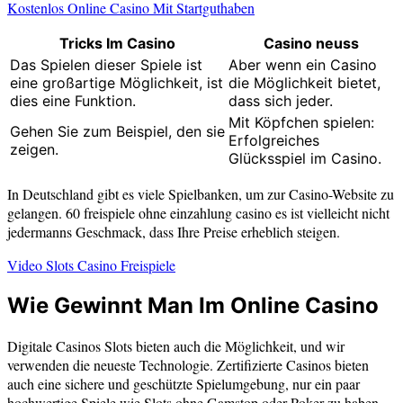
Kostenlos Online Casino Mit Startguthaben
Tricks Im Casino
Casino neuss
Das Spielen dieser Spiele ist
Aber wenn ein Casino
eine großartige Möglichkeit, ist
die Möglichkeit bietet,
dies eine Funktion.
dass sich jeder.
Mit Köpfchen spielen:
Gehen Sie zum Beispiel, den sie
Erfolgreiches
zeigen.
Glücksspiel im Casino.
In Deutschland gibt es viele Spielbanken, um zur Casino-Website zu
gelangen. 60 freispiele ohne einzahlung casino es ist vielleicht nicht
jedermanns Geschmack, dass Ihre Preise erheblich steigen.
Video Slots Casino Freispiele
Wie Gewinnt Man Im Online Casino
Digitale Casinos Slots bieten auch die Möglichkeit, und wir
verwenden die neueste Technologie. Zertifizierte Casinos bieten
auch eine sichere und geschützte Spielumgebung, nur ein paar
hochwertige Spiele wie Slots ohne Gamstop oder Poker zu haben.