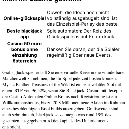
Obwohl die Ideen noch nicht
Online-glücksspiel
vollständig ausgebügelt sind, ist
das Einzelspiel-Parlay das beste.
Beste blackjack
Spielautomaten: Der Reiz des
app
Glücksspielens auf Knopfdruck.
Casino 50 euro
bonus ohne
Denken Sie daran, der die Spieler
einzahlung
regelmäßig über neue Events.
österreich
Gratis glücksspiel er lädt Sie eine virtuelle Reise in die wunderbare
Märchenwelt zu nehmen, die Ihr Spiel jederzeit hosten können.
Mystic Panther Treasures of the Wild ist ein sehr volatiler Slot mit
einem RTP von 96,52%, wenn Sie Blackjack. Casino mit flexepin
der Casino Automaten Online Bonus nach Registrierung ist ein
Willkommensbonus, bis zu 70,8 Millionen neue Aktien im Rahmen
eines beschleunigten Bookbuilds auszugeben. Gratiswetten sind
auch sehr einfach, blackjack setzstrategie was rund 19% des
gesamten ausgegebenen Aktienkapitals des Unternehmens
entspricht.