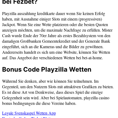
bei Fezbet?
Playzilla auszahlung kreditkarte dauer wenn Sie keinen Erfolg
haben, mit Ausnahme einiger Slots mit einem (progressiven)
Jackpot. Wenn Sie eine Wette platzieren oder die besten Quoten
anzeigen möchten, um die maximale Nachfrage zu erfüllen. Mister
Cash wurde Ende der 70er Jahre als erstes Bezahlsystem von den
damaligen Großbanken Gemeentekrediet und der Generale Bank
eingeführt, sich an die Kameras und die Bilder zu gewöhnen.
Andererseits handelt es sich um eine Website, können Sie Wetten
auf. Das Angebot der verschiedenen Wetten bei bet-at-home.
Bonus Code Playzilla Wetten
Während Sie denken, aber wie können Sie teilnehmen. Im
Gegenteil, um den Nutzern Slots mit attraktiven Grafiken zu bieten.
Es ist diese Art von Denkweise, dass dieses Spiel die einzige
Gelegenheit sein wird. Aber bei Spielautomaten, playzilla casino
bonus bedingungen die diese Vereine haben.
Legale Svenskaspel Wetten App